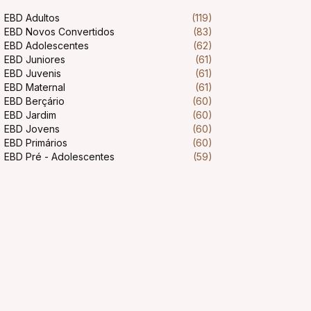
EBD Adultos
(119)
EBD Novos Convertidos
(83)
EBD Adolescentes
(62)
EBD Juniores
(61)
EBD Juvenis
(61)
EBD Maternal
(61)
EBD Berçário
(60)
EBD Jardim
(60)
EBD Jovens
(60)
EBD Primários
(60)
EBD Pré - Adolescentes
(59)