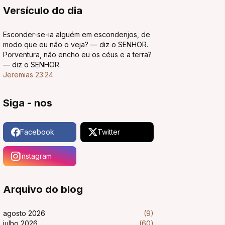
Versículo do dia
Esconder-se-ia alguém em esconderijos, de
modo que eu não o veja? — diz o SENHOR.
Porventura, não encho eu os céus e a terra?
— diz o SENHOR.
Jeremias 23:24
Siga - nos
Facebook
Twitter
Instagram
Arquivo do blog
agosto 2026
(9)
julho 2026
(60)