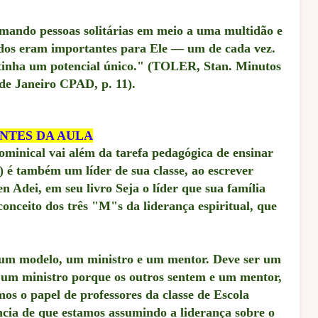
amando pessoas solitárias em meio a uma multidão e
odos eram importantes para Ele — um de cada vez.
tinha um potencial único." (TOLER, Stan. Minutos
de Janeiro CPAD, p. 11).
NTES DA AULA
ominical vai além da tarefa pedagógica de ensinar
) é também um líder de sua classe, ao escrever
en Adei, em seu livro Seja o líder que sua família
onceito dos três "M"s da liderança espiritual, que
r um modelo, um ministro e um mentor. Deve ser um
 um ministro porque os outros sentem e um mentor,
s o papel de professores da classe de Escola
ncia de que estamos assumindo a liderança sobre o