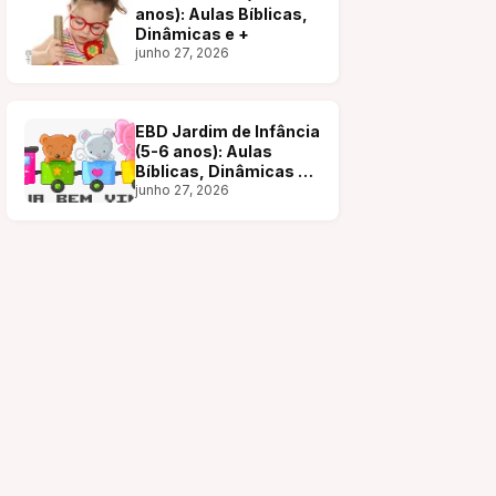
anos): Aulas Bíblicas,
Dinâmicas e +
junho 27, 2026
EBD Jardim de Infância
(5-6 anos): Aulas
Bíblicas, Dinâmicas e
+
junho 27, 2026