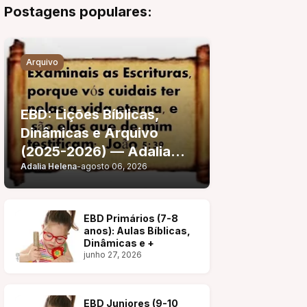
Postagens populares:
Arquivo
EBD: Lições Bíblicas,
Dinâmicas e Arquivo
(2025-2026) — Adalia
Adalia Helena
-
agosto 06, 2026
Helena
EBD Primários (7-8
anos): Aulas Bíblicas,
Dinâmicas e +
junho 27, 2026
EBD Juniores (9-10