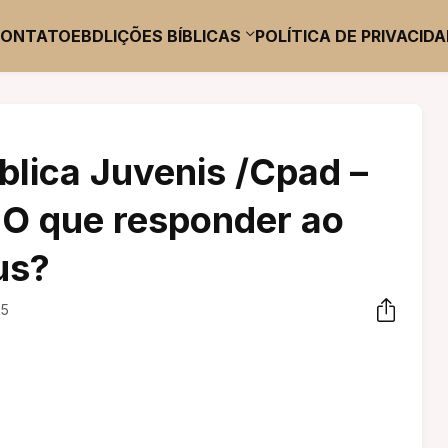
CONTATO
EBD
LIÇÕES BÍBLICAS
POLÍTICA DE PRIVACID
blica Juvenis /Cpad –
: O que responder ao
us?
25