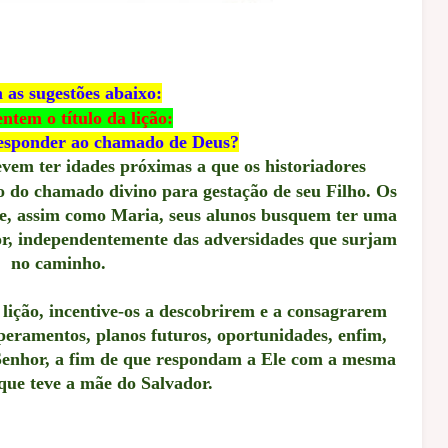
 as sugestões abaixo:
tem o título da lição:
esponder ao chamado de Deus?
em ter idades próximas a que os historiadores
o do chamado divino para gestação de seu Filho. Os
, assim como Maria, seus alunos busquem ter uma
or, independentemente das adversidades que surjam
no caminho.
ção, incentive-os a descobrirem e a consagrarem
mperamentos, planos futuros, oportunidades, enfim,
o Senhor, a fim de que respondam a Ele com a mesma
 que teve a mãe do Salvador.