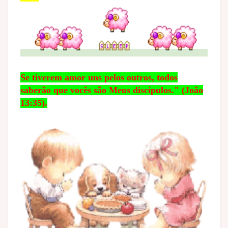
Se tiverem amor uns pelos outros, todos
saberão que vocês são Meus discípulos." (João
13:35).