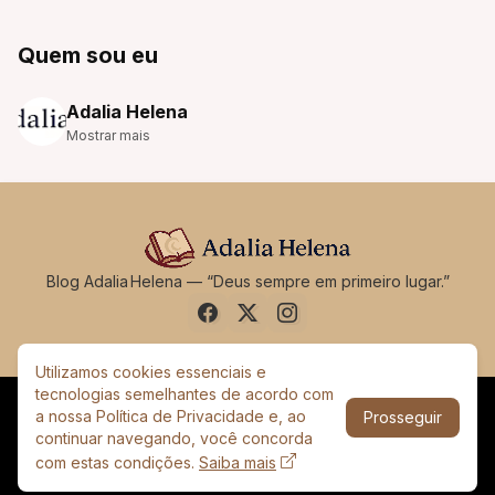
Quem sou eu
Adalia Helena
Mostrar mais
Blog Adalia Helena — “Deus sempre em primeiro lugar.”
Utilizamos cookies essenciais e
tecnologias semelhantes de acordo com
a nossa Política de Privacidade e, ao
Prosseguir
Sobre
Contato
Termos de Uso
Política de Privacidade
continuar navegando, você concorda
© 2026 Adalia Helena. Todos os direitos reservados
com estas condições.
Saiba mais