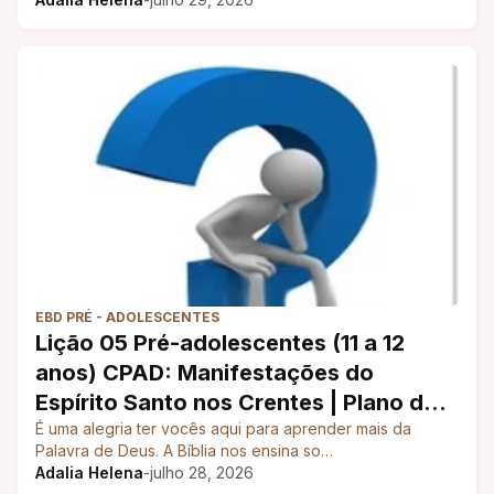
EBD PRÉ - ADOLESCENTES
Lição 05 Pré-adolescentes (11 a 12
anos) CPAD: Manifestações do
Espírito Santo nos Crentes | Plano de
Aula EBD | 3º Trimestre 2026
É uma alegria ter vocês aqui para aprender mais da
Palavra de Deus. A Bíblia nos ensina so…
Adalia Helena
-
julho 28, 2026