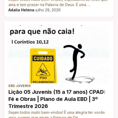
2026
ama e tem prazer na Palavra de Deus. É uma …
Adalia Helena
-
julho 29, 2026
EBD JUVENIS
Lição 05 Juvenis (15 a 17 anos) CPAD:
Fé e Obras | Plano de Aula EBD | 3º
Trimestre 2026
Sejam todos muito bem-vindos! É uma alegria ter vocês
aqui, juvenis que amam a Palavra de De…