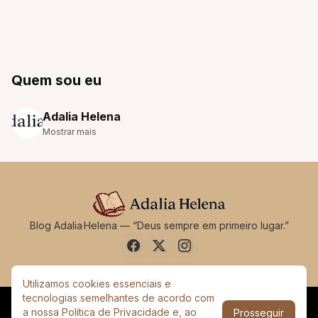
Quem sou eu
Adalia Helena
Mostrar mais
Blog Adalia Helena — “Deus sempre em primeiro lugar.”
Utilizamos cookies essenciais e
tecnologias semelhantes de acordo com
a nossa Política de Privacidade e, ao
Prosseguir
Sobre
Contato
Termos de Uso
Política de Privacidade