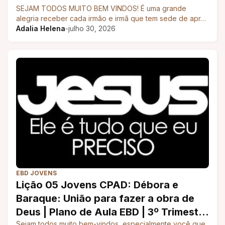
SEJAM TODOS MUITO BEM VINDOS! É uma grande
alegria receber cada irmão e irmã que tem sede de apr…
Adalia Helena
-
julho 30, 2026
EBD JOVENS
Lição 05 Jovens CPAD: Débora e
Baraque: União para fazer a obra de
Deus | Plano de Aula EBD | 3º Trimestre
Sejam todos muito bem-vindos, especialmente você que