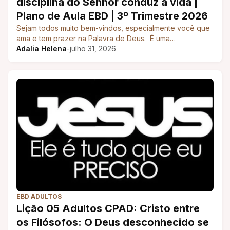
disciplina do Senhor conduz à vida |
Plano de Aula EBD | 3º Trimestre 2026
Sejam todos muito bem-vindos, especialmente você que
ama e tem prazer na Palavra de Deus. É uma…
Adalia Helena
-
julho 31, 2026
EBD ADULTOS
Lição 05 Adultos CPAD: Cristo entre
os Filósofos: O Deus desconhecido se