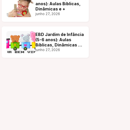
anos): Aulas Bíblicas,
Dinâmicas e +
junho 27, 2026
EBD Jardim de Infância
(5-6 anos): Aulas
Bíblicas, Dinâmicas e
+
junho 27, 2026