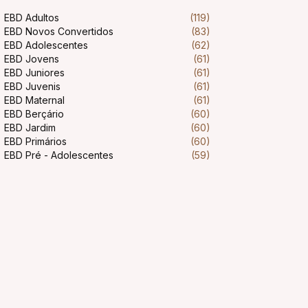
EBD Adultos
(119)
EBD Novos Convertidos
(83)
EBD Adolescentes
(62)
EBD Jovens
(61)
EBD Juniores
(61)
EBD Juvenis
(61)
EBD Maternal
(61)
EBD Berçário
(60)
EBD Jardim
(60)
EBD Primários
(60)
EBD Pré - Adolescentes
(59)