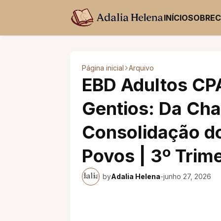
INÍCIO
SOBRE
Página inicial
Arquivo
EBD Adultos CPA
Gentios: Da Cha
Consolidação do
Povos | 3º Trim
by
Adalia Helena
-
junho 27, 2026