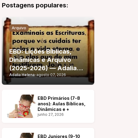
Postagens populares:
Arquivo
EBD: Lições Bíblicas,
Dinâmicas e Arquivo
(2025-2026) — Adalia
Adalia Helena
-
agosto 07, 2026
Helena
EBD Primários (7-8
anos): Aulas Bíblicas,
Dinâmicas e +
junho 27, 2026
EBD Juniores (9-10