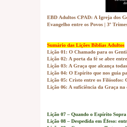
EBD Adultos CPAD: A Igreja dos Ge
Evangelho entre os Povos | 3º Trime
Sumário das Lições Bíblias Adultos
Lição 01: O Chamado para os Genti
Lição 02: A porta da fé se abre entre
Lição 03: A Graça que alcança toda
Lição 04: O Espírito que nos guia p
Lição 05: Cristo entre os Filósofos:
Lição 06: A suficiência da Graça na
Lição 07 – Quando o Espírito Sopra
Lição 08 – Despedida em Éfeso: entr