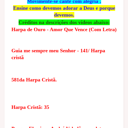
Movimente-se cante com alegria .
Ensine como devemos adorar a Deus e porque
devemos.
Créditos na descrições dos vídeos abaixo:
Harpa de Ouro - Amor Que Vence (Com Letra)
Guia me sempre meu Senhor - 141/ Harpa
cristã
581da Harpa Cristã.
Harpa Cristã: 35