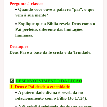
Pergunte à classe:
Quando você ouve a palavra “pai”, o que
vem à sua mente?
Explique que a Bíblia revela Deus como o
Pai perfeito, diferente das limitações
humanas.
Destaque:
Deus Pai é a base da fé cristã e da Trindade.
2️⃣
DESENVOLVIMENTO DA LIÇÃO
I. Deus é Pai desde a eternidade
A paternidade divina é revelada no
relacionamento com o Filho (Jo 17.24).
A fé cristã é trinitária desde sua origem: