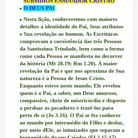
SUBSÍDIOS ENSINADOR CRISTÃO
O DEUS PAI
Nesta lição, conheceremos com maiores
detalhes a identidade do Pai, Seus atributos
e Sua revelação ao homem. As Escrituras
comprovam a coexistência das três Pessoas
da Santíssima Trindade, bem como a forma
como cada Pessoa se manifesta no decorrer
da história (Mt 28.19; Rm 1.20). A maior
revelação da Pai e que nos aproxima de Sua
natureza é a Pessoa de Jesus Cristo.
Enquanto esteve neste mundo, Ele revelou
quem é o Pai, a saber, um Deus amoroso,
compassivo, cheio de misericórdia e disposto
a perdoar os pecadores e trazê-los para
perto de si (Jo 3.16). O Pai se fez conhecer
ao mundo por intermédio do Filho e desfaz,
por meio dEle, as inimizades que separam a
humanidade do seu Criador (Ef 2.15-17).