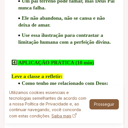
Um pai terreno pode falhar, mas Deus Pai
nunca falha.
Ele não abandona, não se cansa e não
deixa de amar.
Use essa ilustração para contrastar a
limitação humana com a perfeição divina.
4️⃣
APLICAÇÃO PRÁTICA (10 min)
Leve a classe a refletir:
Como tenho me relacionado com Deus:
Como servo distante ou como filho amado?
Utilizamos cookies essenciais e
tecnologias semelhantes de acordo com
Confio em Deus Pai nas minhas decisões?
a nossa Política de Privacidade e, ao
Prosseguir
continuar navegando, você concorda
Tenho refletido o caráter do Pai em meus
com estas condições.
Saiba mais
relacionamentos?