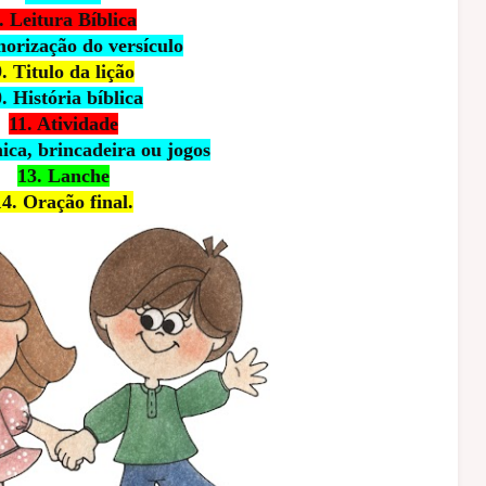
. Leitura Bíblica
orização do versículo
. Titulo da lição
. História bíblica
11. Atividade
ica, brincadeira ou jogos
13. Lanche
14. Oração final.