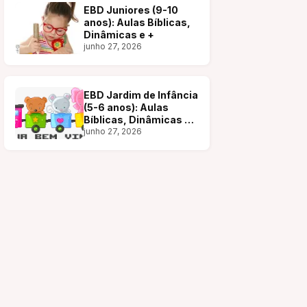
EBD Juniores (9-10
anos): Aulas Bíblicas,
Dinâmicas e +
junho 27, 2026
EBD Jardim de Infância
(5-6 anos): Aulas
Bíblicas, Dinâmicas e
+
junho 27, 2026