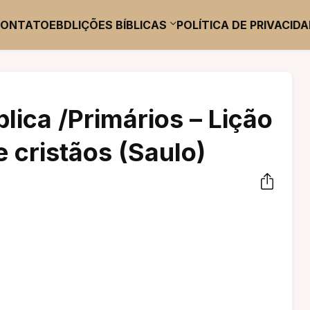
CONTATO
EBD
LIÇÕES BÍBLICAS
POLÍTICA DE PRIVACID
blica /Primários – Lição
 cristãos (Saulo)