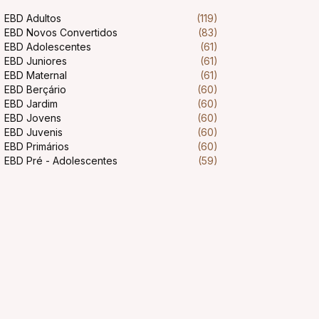
EBD Adultos
(119)
EBD Novos Convertidos
(83)
EBD Adolescentes
(61)
EBD Juniores
(61)
EBD Maternal
(61)
EBD Berçário
(60)
EBD Jardim
(60)
EBD Jovens
(60)
EBD Juvenis
(60)
EBD Primários
(60)
EBD Pré - Adolescentes
(59)