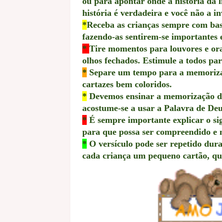
ou para apontar onde a história da li
história é verdadeira e você não a i
*
Receba as crianças sempre com bas
fazendo-as sentirem-se importantes e
*
Tire momentos para louvores e ora
olhos fechados. Estimule a todos pa
*
Separe um tempo para a memorizaçã
cartazes bem coloridos.
*
Devemos ensinar a memorização de 
acostume-se a usar a Palavra de Deu
*
É sempre importante explicar o sig
para que possa ser compreendido e
*
O versículo pode ser repetido dura
cada criança um pequeno cartão, que