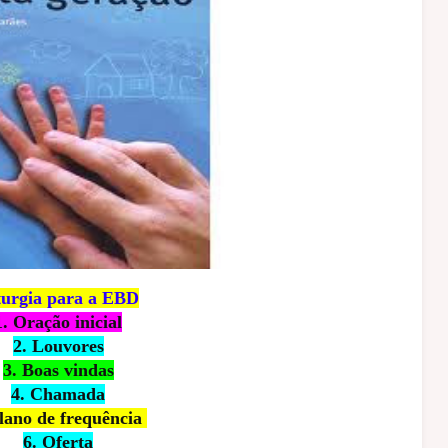
turgia para a EBD
1. Oração inicial
2. Louvores
3. Boas vindas
4. Chamada
Plano de frequência
6. Oferta