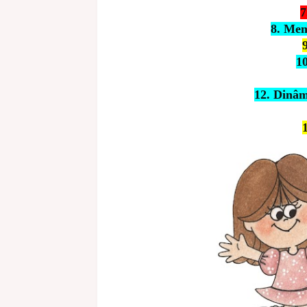
7
8. Mem
9
10
12. Dinâm