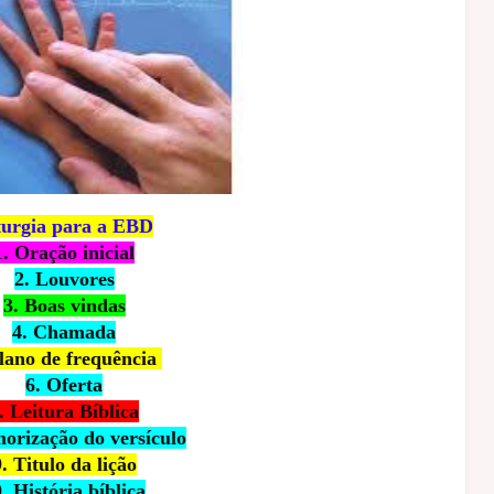
turgia para a EBD
1. Oração inicial
2. Louvores
3. Boas vindas
4. Chamada
Plano de frequência
6. Oferta
. Leitura Bíblica
orização do versículo
. Titulo da lição
. História bíblica