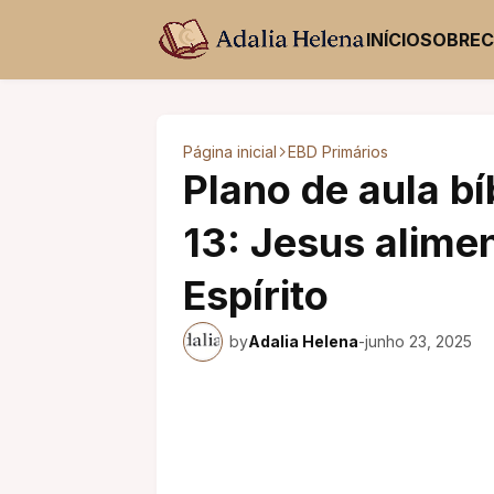
INÍCIO
SOBRE
Página inicial
EBD Primários
Plano de aula bí
13: Jesus alime
Espírito
by
Adalia Helena
-
junho 23, 2025