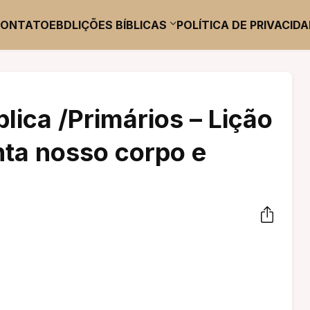
CONTATO
EBD
LIÇÕES BÍBLICAS
POLÍTICA DE PRIVACID
blica /Primários – Lição
nta nosso corpo e