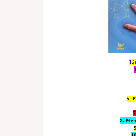
Li
5. 
7
8. Mem
9
10