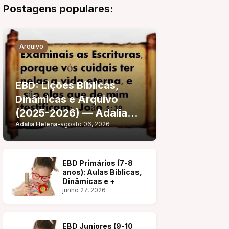
Postagens populares:
Arquivo
EBD: Lições Bíblicas,
Dinâmicas e Arquivo
(2025-2026) — Adalia
Adalia Helena
-
agosto 06, 2026
Helena
EBD Primários (7-8
anos): Aulas Bíblicas,
Dinâmicas e +
junho 27, 2026
EBD Juniores (9-10