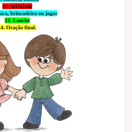
11. Atividade
ica, brincadeira ou jogos
13. Lanche
14. Oração final.