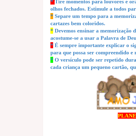
*
Tire momentos para louvores e ora
olhos fechados. Estimule a todos pa
*
Separe um tempo para a memorizaçã
cartazes bem coloridos.
*
Devemos ensinar a memorização de 
acostume-se a usar a Palavra de Deu
*
É sempre importante explicar o sig
para que possa ser compreendido e
*
O versículo pode ser repetido dura
cada criança um pequeno cartão, que
PLANE