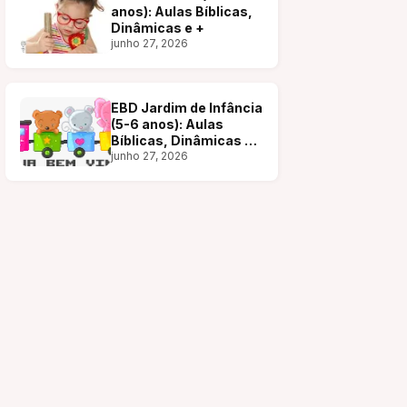
anos): Aulas Bíblicas,
Dinâmicas e +
junho 27, 2026
EBD Jardim de Infância
(5-6 anos): Aulas
Bíblicas, Dinâmicas e
+
junho 27, 2026