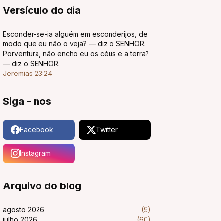
Versículo do dia
Esconder-se-ia alguém em esconderijos, de
modo que eu não o veja? — diz o SENHOR.
Porventura, não encho eu os céus e a terra?
— diz o SENHOR.
Jeremias 23:24
Siga - nos
Facebook
Twitter
Instagram
Arquivo do blog
agosto 2026
(9)
julho 2026
(60)