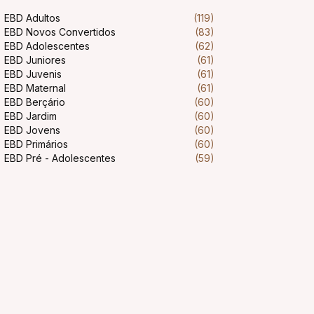
EBD Adultos
(119)
EBD Novos Convertidos
(83)
EBD Adolescentes
(62)
EBD Juniores
(61)
EBD Juvenis
(61)
EBD Maternal
(61)
EBD Berçário
(60)
EBD Jardim
(60)
EBD Jovens
(60)
EBD Primários
(60)
EBD Pré - Adolescentes
(59)