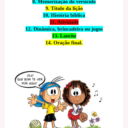
8. Memorização do versículo
9. Titulo da lição
10. História bíblica
11. Atividade
12. Dinâmica, brincadeira ou jogos
13. Lanche
14. Oração final.