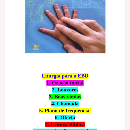
Liturgia para a EBD
1. Oração inicial
2. Louvores
3. Boas vindas
4. Chamada
5. Plano de frequência
6. Oferta
7. Leitura Bíblica