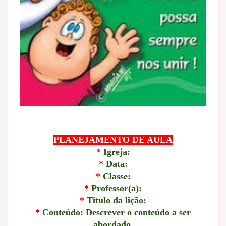
PLANEJAMENTO DE AULA
*
Igreja:
*
Data:
*
Classe:
*
Professor(a):
*
Titulo da lição:
*
Conteúdo: Descrever o conteúdo a ser
abordado.