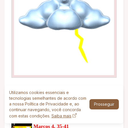
Utilizamos cookies essenciais e
HISTÓRIA BÍBLICA:
tecnologias semelhantes de acordo com
Vamos ler o que a Bíblia diz:
a nossa Política de Privacidade e, ao
Prosseguir
continuar navegando, você concorda
com estas condições.
Saiba mais
Marcos 4. 35-41