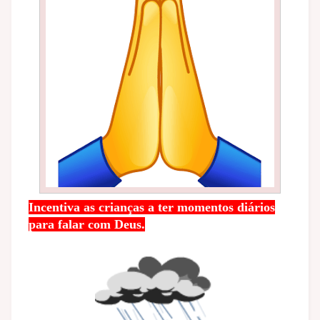
Incentiva as crianças a ter momentos diários
para falar com Deus.