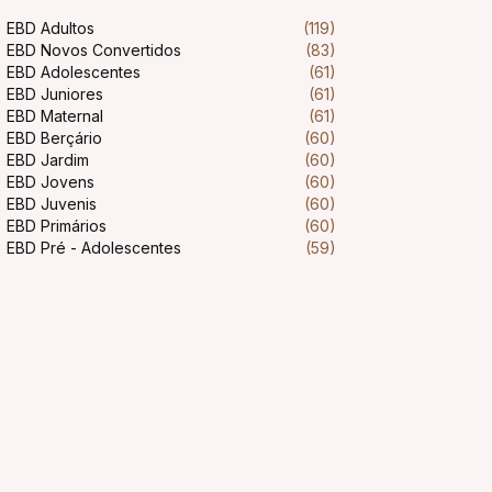
EBD Adultos
(119)
EBD Novos Convertidos
(83)
EBD Adolescentes
(61)
EBD Juniores
(61)
EBD Maternal
(61)
EBD Berçário
(60)
EBD Jardim
(60)
EBD Jovens
(60)
EBD Juvenis
(60)
EBD Primários
(60)
EBD Pré - Adolescentes
(59)