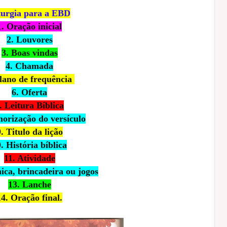
turgia para a EBD
1. Oração inicial
2. Louvores
3. Boas vindas
4. Chamada
Plano de frequência
6. Oferta
. Leitura Bíblica
orização do versículo
. Titulo da lição
. História bíblica
11. Atividade
ica, brincadeira ou jogos
13. Lanche
14. Oração final.