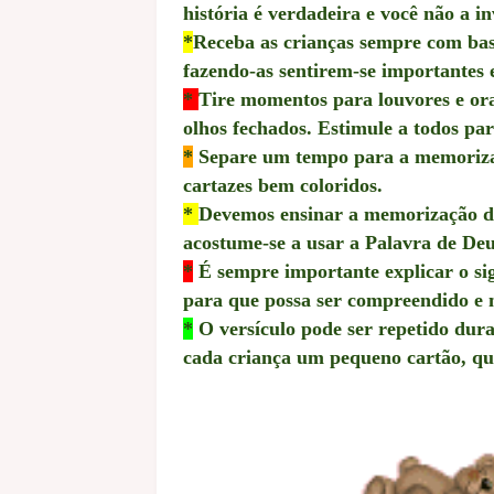
história é verdadeira e você não a i
*
Receba as crianças sempre com bas
fazendo-as sentirem-se importantes e
*
Tire momentos para louvores e ora
olhos fechados. Estimule a todos pa
*
Separe um tempo para a memorizaçã
cartazes bem coloridos.
*
Devemos ensinar a memorização de
acostume-se a usar a Palavra de Deu
*
É sempre importante explicar o sig
para que possa ser compreendido e
*
O versículo pode ser repetido dura
cada criança um pequeno cartão, que