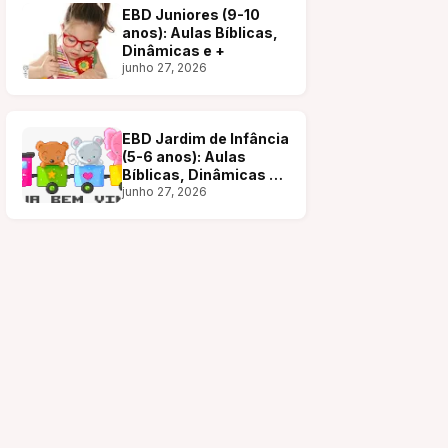
EBD Juniores (9-10
anos): Aulas Bíblicas,
Dinâmicas e +
junho 27, 2026
EBD Jardim de Infância
(5-6 anos): Aulas
Bíblicas, Dinâmicas e
+
junho 27, 2026