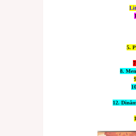
Li
5. 
7
8. Mem
9
10
12. Dinâm