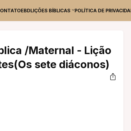
CONTATO
EBD
LIÇÕES BÍBLICAS
POLÍTICA DE PRIVACID
blica /Maternal - Lição
tes(Os sete diáconos)