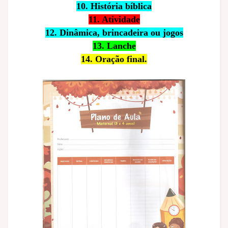
10. História bíblica
11. Atividade
12. Dinâmica, brincadeira ou jogos
13. Lanche
14. Oração final.