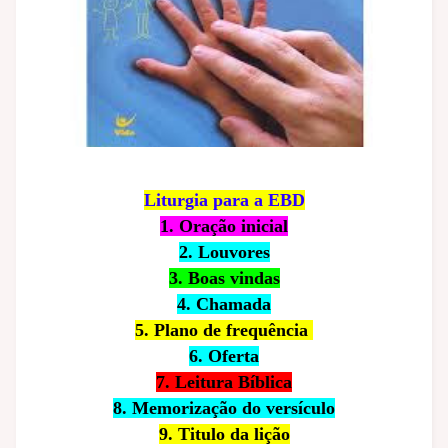
Liturgia para a EBD
1. Oração inicial
2. Louvores
3. Boas vindas
4. Chamada
5. Plano de frequência
6. Oferta
7. Leitura Bíblica
8. Memorização do versículo
9. Titulo da lição