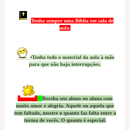
Tenha sempre uma Bíblia em sala de
aula.
•Tenha todo o material da aula à mão
para que não haja interrupções.
·
Receba seu aluno ou aluna com
muito amor e alegria. Aquele ou aquela que
tem faltado, mostre o quanto faz falta entre a
turma de vocês. O quanto é especial.