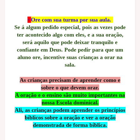
·
Ore com sua turma por sua aula.
Se á algum pedido especial, pois as vezes pode
ter acontecido algo com eles, e a sua oração,
será aquilo que pode deixar tranquilo e
confiante em Deus. Pode pedir para que um
aluno ore, incentive suas crianças a orar na
sala.
As crianças precisam de aprender como e
sobre o que devem orar.
A oração e o ensino são muito importantes na
nossa Escola dominical.
Ali, as crianças podem aprender os princípios
bíblicos sobre a oração e ver a oração
demonstrada de forma bíblica.