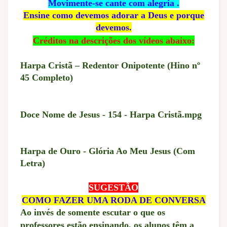
Movimente-se cante com alegria .
Ensine como devemos adorar a Deus e porque
devemos.
Créditos na descrições dos vídeos abaixo:
Harpa Cristã – Redentor Onipotente (Hino nº
45 Completo)
Doce Nome de Jesus - 154 - Harpa Cristã.mpg
Harpa de Ouro - Glória Ao Meu Jesus (Com
Letra)
SUGESTÃO
COMO FAZER UMA RODA DE CONVERSA
Ao invés de somente escutar o que os
professores estão ensinando, os alunos têm a