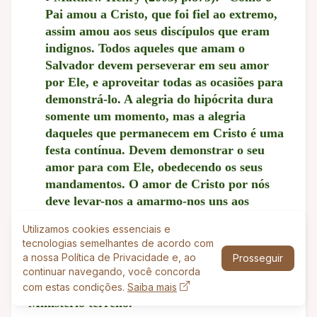
Pai amou a Cristo, que foi fiel ao extremo,
assim amou aos seus discípulos que eram
indignos. Todos aqueles que amam o
Salvador devem perseverar em seu amor
por Ele, e aproveitar todas as ocasiões para
demonstrá-lo. A alegria do hipócrita dura
somente um momento, mas a alegria
daqueles que permanecem em Cristo é uma
festa contínua. Devem demonstrar o seu
amor para com Ele, obedecendo os seus
mandamentos. O amor de Cristo por nós
deve levar-nos a amarmo-nos uns aos
outros”.
Utilizamos cookies essenciais e
tecnologias semelhantes de acordo com
a nossa Política de Privacidade e, ao
Prosseguir
💓
Jesus não só amou, mas também
continuar navegando, você concorda
cuidou de Seus discípulos durante Seu
com estas condições.
Saiba mais
Ministério terreno.