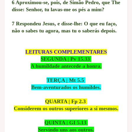
6 Aproximou-se, pois, de Simão Pedro, que The
disse: Senhor, tu lavas-me os pés a mim?
7 Respondeu Jesus, e disse-lhe: O que eu faço,
não o sabes tu agora, mas tu o saberás depois.
LEITURAS COMPLEMENTARES
SEGUNDA | Pv 15.33
A humildade antecede a honra.
TERÇA | Mt 5.5
Bem-aventurados os humildes.
QUARTA | Fp 2.3
Considerem os outros superiores a si mesmos.
QUINTA | GI 5.13
Servindo uns aos outros.