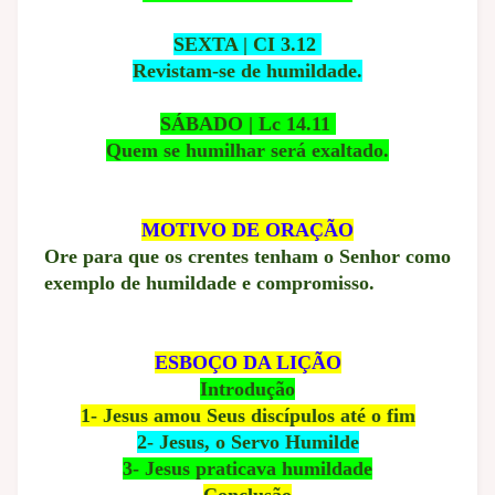
SEXTA | CI 3.12
Revistam-se de humildade.
SÁBADO | Lc 14.11
Quem se humilhar será exaltado.
MOTIVO DE ORAÇÃO
Ore para que os crentes tenham o Senhor como
exemplo de humildade e compromisso.
ESBOÇO DA LIÇÃO
Introdução
1- Jesus amou Seus discípulos até o fim
2- Jesus, o Servo Humilde
3- Jesus praticava humildade