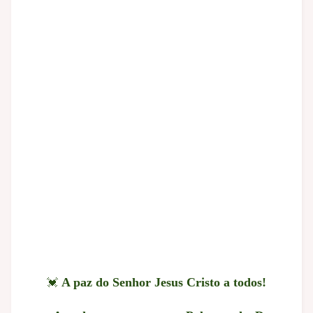
💓
A paz do Senhor Jesus Cristo a todos!