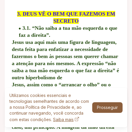
3. DEUS VÊ O BEM QUE FAZEMOS EM
SECRETO
3.1. “Não saiba a tua mão esquerda o que
faz a direita”.
Jesus usa aqui mais uma figura de linguagem,
desta feita para enfatizar a necessidade de
fazermos o bem às pessoas sem querer chamar
a atenção para nós mesmos. A expressão “não
saiba a tua mão esquerda o que faz a direita” é
outro hiperbolismo de
Jesus, assim como o “arrancar o olho” ou o
“cortar a mão” para “atirar para longe de ti”
Utilizamos cookies essenciais e
em Mateus 5.29,30, os quais comentamos na
tecnologias semelhantes de acordo com
Lição 5 desta revista. Hiperbolismo é uma
a nossa Política de Privacidade e, ao
Prosseguir
expressão ou imagem exagerada para enfatizar
continuar navegando, você concorda
alguma coisa; no
com estas condições.
Saiba mais
caso, um princípio. A imagem da mão direita