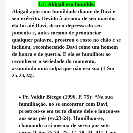
1.1. Abigail era humilde.
Abigail agiu com humildade diante de Davi e
seu exército. Devido à afronta de seu marido,
ela foi até Davi, desceu depressa do seu
jumento e, antes mesmo de pronunciar
qualquer palavra, prostrou o rosto no chão e se
inclinou, reconhecendo Davi como um homem
de honra e de guerra. E ela se humilhou ao
reconhecer a seriedade do momento,
assumindo uma culpa que não era sua (1 Sm
25.23,24).
Pr. Valdir Bícego (1996, P. 75): “Na sua
humilhação, ao se encontrar com Davi,
prostrou-se em terra diante dele e lançou-se
aos seus pés (vv.23-24). Humilhou-se,
chamando a si mesma de serva por sete
vezes (1 Sm 25.24, 25, 27, 28, 31, 41). Com