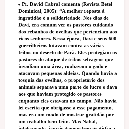
Pr. David Cabral comenta (Revista Betel
Dominical, 2005): “A melhor reposta à
ingratidão é a solidariedade. Nos dias de
Davi, era comum ver os pastores cuidando
dos rebanhos de ovelhas que pertenciam aos
ricos senhores. Nessa época, Davi e seus 600
guerrilheiros lutavam contra as várias
tribos no deserto de Parã. Eles protegiam os
pastores do ataque de tribos selvagens que
invadiam uma área, roubavam o gado e
atacavam pequenas aldeias. Quando havia a
tosquia das ovelhas, o proprietário dos
animais separava uma parte do lucro e dava
aos que haviam protegido os pastores
enquanto eles estavam no campo. Não havia
lei escrita que obrigasse a esse pagamento,
mas era um modo de mostrar gratidão por
um trabalho bem-feito. Mas Nabal,
infelizmente, jamais demonstrou gratidão a