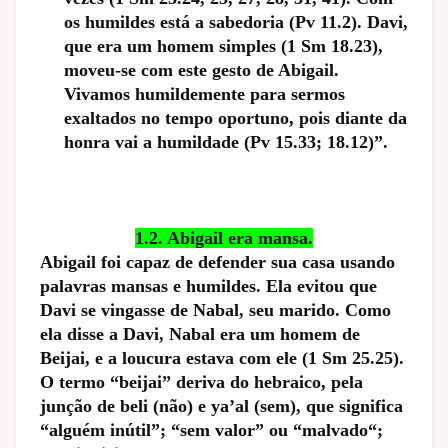
os humildes está a sabedoria (Pv 11.2). Davi,
que era um homem simples (1 Sm 18.23),
moveu-se com este gesto de Abigail.
Vivamos humildemente para sermos
exaltados no tempo oportuno, pois diante da
honra vai a humildade (Pv 15.33; 18.12)”.
1.2. Abigail era mansa.
Abigail foi capaz de defender sua casa usando
palavras mansas e humildes. Ela evitou que
Davi se vingasse de Nabal, seu marido. Como
ela disse a Davi, Nabal era um homem de
Beijai, e a loucura estava com ele (1 Sm 25.25).
O termo “beijai” deriva do hebraico, pela
junção de beli (não) e ya’al (sem), que significa
“alguém inútil”; “sem valor” ou “malvado“;