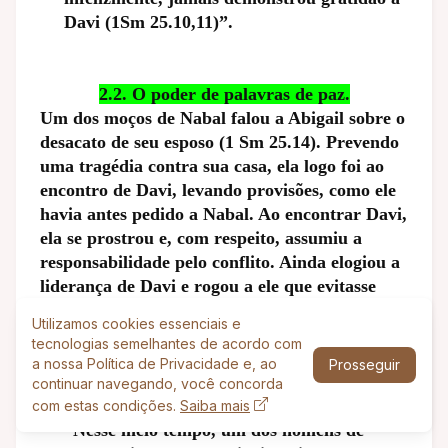
Davi (1Sm 25.10,11)”.
2.2. O poder de palavras de paz.
Um dos moços de Nabal falou a Abigail sobre o
desacato de seu esposo (1 Sm 25.14). Prevendo
uma tragédia contra sua casa, ela logo foi ao
encontro de Davi, levando provisões, como ele
havia antes pedido a Nabal. Ao encontrar Davi,
ela se prostrou e, com respeito, assumiu a
responsabilidade pelo conflito. Ainda elogiou a
liderança de Davi e rogou a ele que evitasse
uma vingança desnecessária, pois o Senhor o
Utilizamos cookies essenciais e
sustentaria (1 Sm 25.24-31).
tecnologias semelhantes de acordo com
a nossa Política de Privacidade e, ao
Prosseguir
continuar navegando, você concorda
Comentário na Bíblia Viva (1981, p. 288):
com estas condições.
Saiba mais
“Nesse meio tempo, um dos homens de