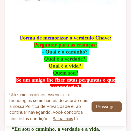
Forma de memorizar o versículo Chave:
Perguntar para as crianças:
- Qual é o caminho?
Qual é a verdade?
Qual é a vida?
Quem sou?
Se um amigo lhe fizer estas perguntas o que
responderia?
(deixar as crianças responder)
Utilizamos cookies essenciais e
Depois perguntar:
tecnologias semelhantes de acordo com
a nossa Política de Privacidade e, ao
Prosseguir
O que Jesus respondeu?
continuar navegando, você concorda
(Esperar eles darem a resposta com o
com estas condições.
Saiba mais
versículo).
“Eu sou o caminho, a verdade e a vida.