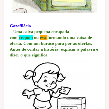
Gazofilácio
– Uma caixa pequena encapada
com
crepom
ou
eva
formando uma caixa de
oferta. Com um buraco para por as ofertas.
Antes de contar a história, explicar a palavra e
dizer o que significa.