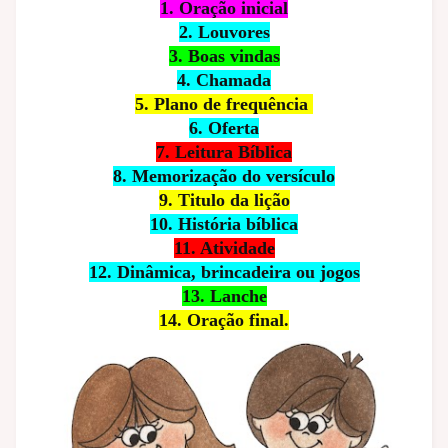
1. Oração inicial
2. Louvores
3. Boas vindas
4. Chamada
5. Plano de frequência
6. Oferta
7. Leitura Bíblica
8. Memorização do versículo
9. Titulo da lição
10. História bíblica
11. Atividade
12. Dinâmica, brincadeira ou jogos
13. Lanche
14. Oração final.