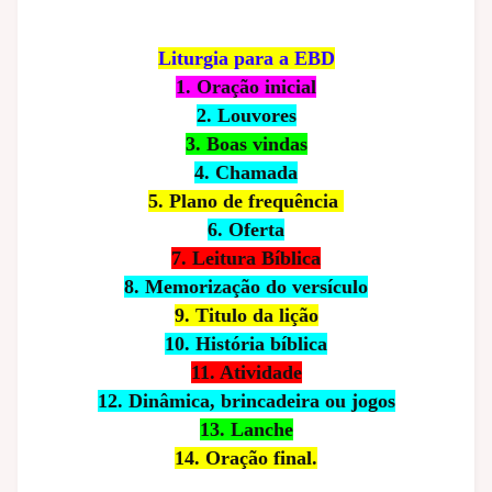
Liturgia para a EBD
1. Oração inicial
2. Louvores
3. Boas vindas
4. Chamada
5. Plano de frequência
6. Oferta
7. Leitura Bíblica
8. Memorização do versículo
9. Titulo da lição
10. História bíblica
11. Atividade
12. Dinâmica, brincadeira ou jogos
13. Lanche
14. Oração final.