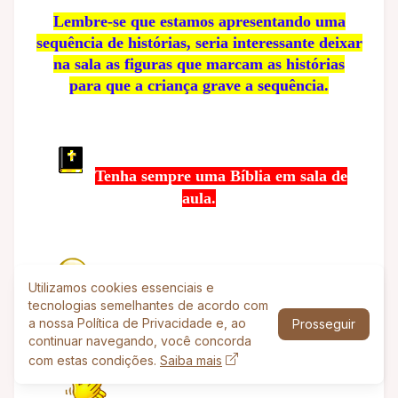
Lembre-se que estamos apresentando uma
sequência de histórias, seria interessante deixar
na sala as figuras que marcam as histórias
para que a criança grave a sequência.
Tenha sempre uma Bíblia em sala de
aula.
•Tenha todo o material da aula à mão
Utilizamos cookies essenciais e
tecnologias semelhantes de acordo com
para que não haja interrupções.
a nossa Política de Privacidade e, ao
Prosseguir
continuar navegando, você concorda
com estas condições.
Saiba mais