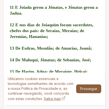
11 E Joiada gerou a Jônatas, e Jônatas gerou a
Jadua.
12 E nos dias de Joiaquim foram sacerdotes,
chefes dos pais: de Seraías, Meraías; de
Jeremias, Hananias;
13 De Esdras, Mesulão; de Amarias, Joanã;
14 De Maluqui, Jônatas; de Sebanias, José;
15 De Harim, Adna; de Meraiote, Helcai;
Utilizamos cookies essenciais e
16 De Ido, Zacarias; de Ginetom, Mesulão.
tecnologias semelhantes de acordo com
a nossa Política de Privacidade e, ao
Prosseguir
continuar navegando, você concorda
17 De Abias, Zicri; de Miamim e de Moadias,
com estas condições.
Saiba mais
Piltai;