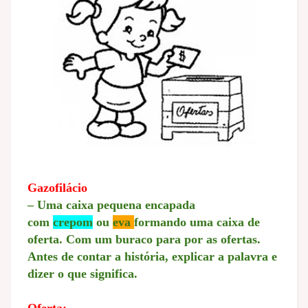
Gazofilácio
– Uma caixa pequena encapada
com
crepom
ou
eva
formando uma caixa de
oferta. Com um buraco para por as ofertas.
Antes de contar a história, explicar a palavra e
dizer o que significa.
Oferta: