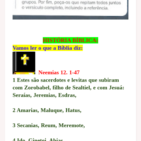
HISTÓRIA BÍBLICA:
Vamos ler o que a Bíblia diz:
Neemias 12. 1-47
1 Estes são sacerdotes e levitas que subiram
com Zorobabel, filho de Sealtiel, e com Jesuá:
Seraías, Jeremias, Esdras,
2 Amarias, Maluque, Hatus,
3 Secanias, Reum, Meremote,
4 Ido, Ginetoi, Abias,