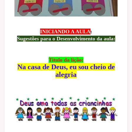
INICIANDO A AULA
:
Sugestões para o Desenvolvimento da aula:
Titulo da lição:
Na casa de Deus, eu sou cheio de
alegria