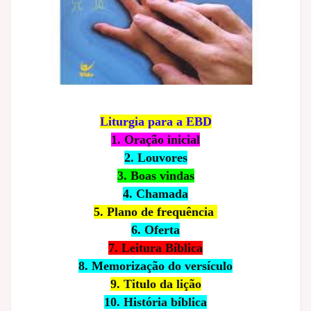
Liturgia para a EBD
1. Oração inicial
2. Louvores
3. Boas vindas
4. Chamada
5. Plano de frequência
6. Oferta
7. Leitura Bíblica
8. Memorização do versículo
9. Titulo da lição
10. História bíblica