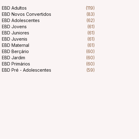
EBD Adultos
(119)
EBD Novos Convertidos
(83)
EBD Adolescentes
(62)
EBD Jovens
(61)
EBD Juniores
(61)
EBD Juvenis
(61)
EBD Maternal
(61)
EBD Berçário
(60)
EBD Jardim
(60)
EBD Primários
(60)
EBD Pré - Adolescentes
(59)