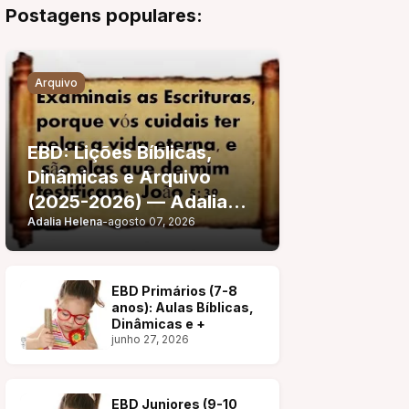
Postagens populares:
Arquivo
EBD: Lições Bíblicas,
Dinâmicas e Arquivo
(2025-2026) — Adalia
Adalia Helena
-
agosto 07, 2026
Helena
EBD Primários (7-8
anos): Aulas Bíblicas,
Dinâmicas e +
junho 27, 2026
EBD Juniores (9-10