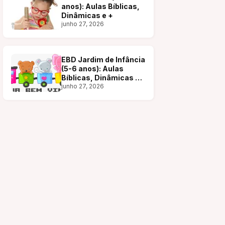
anos): Aulas Bíblicas,
Dinâmicas e +
junho 27, 2026
EBD Jardim de Infância
(5-6 anos): Aulas
Bíblicas, Dinâmicas e
+
junho 27, 2026