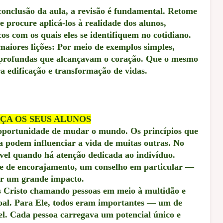
onclusão da aula, a revisão é fundamental. Retome
e procure aplicá-los à realidade dos alunos,
cos com os quais eles se identifiquem no cotidiano.
maiores lições: Por meio de exemplos simples,
es profundas que alcançavam o coração. Que o mesmo
 edificação e transformação de vidas.
ÇA OS SEUS ALUNOS
oportunidade de mudar o mundo. Os princípios que
 podem influenciar a vida de muitas outras. No
sível quando há atenção dedicada ao indivíduo.
te de encorajamento, um conselho em particular —
ar um grande impacto.
s Cristo chamando pessoas em meio à multidão e
soal. Para Ele, todos eram importantes — um de
el. Cada pessoa carregava um potencial único e