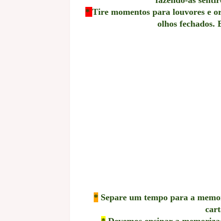
*
Tire momentos para louvores e or
olhos fechados. 
*
Separe um tempo para a memoriz
cart
*
Devemos ensinar a memorizaçã