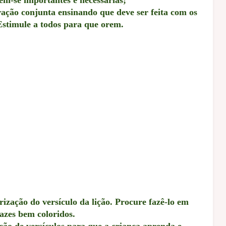
ação conjunta ensinando que deve ser feita com os
Estimule a todos para que orem.
ação do versículo da lição. Procure fazê-lo em
azes bem coloridos.
o de versículos para que a criança aprenda e