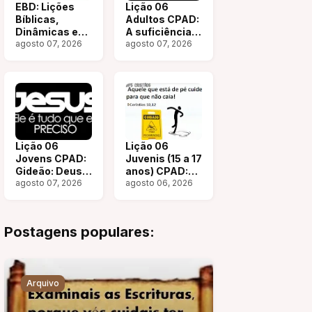
EBD: Lições
Lição 06
Bíblicas,
Adultos CPAD:
Dinâmicas e
A suficiência
Arquivo (2025-
agosto 07, 2026
da Graça na
agosto 07, 2026
2026) — Adalia
cidade de
Helena
Corinto | Plano
de Aula EBD |
3º Trimestre
2026
Lição 06
Lição 06
Jovens CPAD:
Juvenis (15 a 17
Gideão: Deus
anos) CPAD:
transforma a
agosto 07, 2026
Uma arma
agosto 06, 2026
insegurança
poderosament
em coragem |
e mortal |
Plano de Aula
Plano de Aula
Postagens populares:
EBD | 3º
EBD | 3º
Trimestre
Trimestre
2026
2026
Arquivo