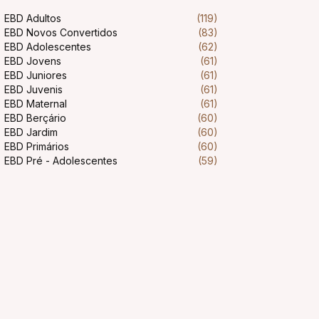
EBD Adultos
(119)
EBD Novos Convertidos
(83)
EBD Adolescentes
(62)
EBD Jovens
(61)
EBD Juniores
(61)
EBD Juvenis
(61)
EBD Maternal
(61)
EBD Berçário
(60)
EBD Jardim
(60)
EBD Primários
(60)
EBD Pré - Adolescentes
(59)