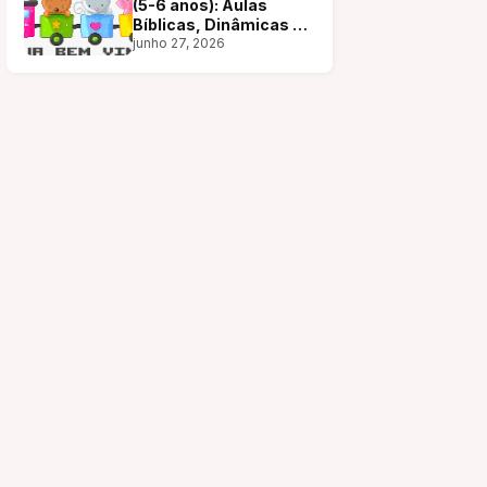
(5-6 anos): Aulas
Bíblicas, Dinâmicas e
+
junho 27, 2026