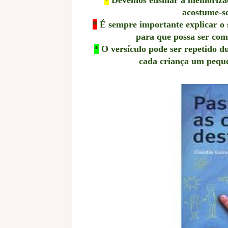
acostume-se
*
É sempre importante explicar o s
para que possa ser co
*
O versículo pode ser repetido du
cada criança um peque