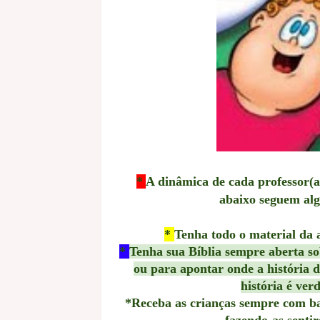
*
A dinâmica de cada professor(a)
abaixo seguem alg
*
Tenha todo o material da 
*
Tenha sua Bíblia sempre aberta so
ou para apontar onde a história da
história é ver
*
Receba as crianças semp
re com ba
fazendo-as sentir