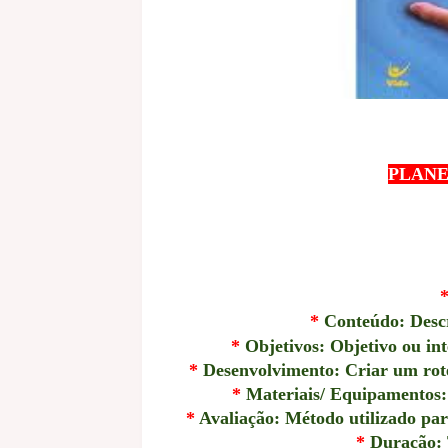
PLANE
*
Conteúdo: Descr
*
Objetivos: Objetivo ou in
*
Desenvolvimento: Criar um rotei
*
Materiais/ Equipamentos: 
*
Avaliação: Método utilizado par
*
Duração: 