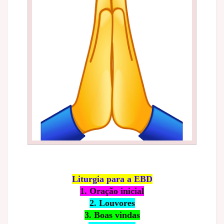
Liturgia para a EBD
1. Oração inicial
2. Louvores
3. Boas vindas