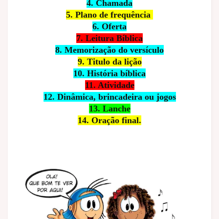
4. Chamada
5. Plano de frequência
6. Oferta
7. Leitura Bíblica
8. Memorização do versículo
9. Titulo da lição
10. História bíblica
11. Atividade
12. Dinâmica, brincadeira ou jogos
13. Lanche
14. Oração final.