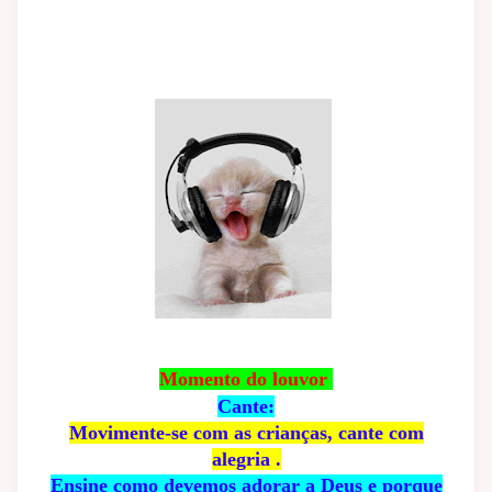
Momento do louvor
Cante:
Movimente-se com as crianças, cante com
alegria .
Ensine como devemos adorar a Deus e porque