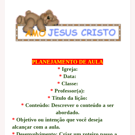
PLANEJAMENTO DE AULA
*
Igreja:
*
Data:
*
Classe:
*
Professor(a):
*
Titulo da lição:
*
Conteúdo: Descrever o conteúdo a ser
abordado.
*
Objetivo ou intenção que você deseja
alcançar com a aula.
*
Desenvolvimento: Criar um roteiro passo a