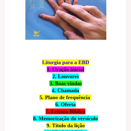
Liturgia para a EBD
1. Oração inicial
2. Louvores
3. Boas vindas
4. Chamada
5. Plano de frequência
6. Oferta
7. Leitura Bíblica
8. Memorização do versículo
9. Titulo da lição