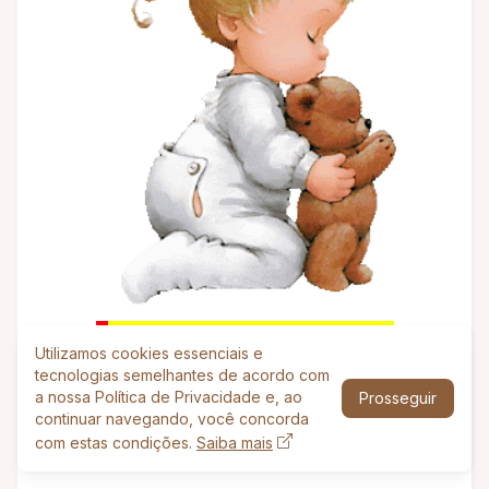
·
Ore com sua turma por sua aula.
Utilizamos cookies essenciais e
Se á algum pedido especial, pois as vezes pode
tecnologias semelhantes de acordo com
ter acontecido algo com eles, e a sua oração,
a nossa Política de Privacidade e, ao
Prosseguir
será aquilo que pode deixar tranquilo e
continuar navegando, você concorda
confiante em Deus.
com estas condições.
Saiba mais