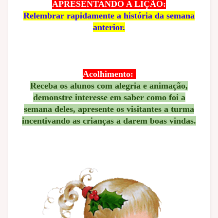
APRESENTANDO A LIÇÃO:
Relembrar rapidamente a história da semana
anterior.
Acolhimento:
Receba os alunos com alegria e animação,
demonstre interesse em saber como foi a
semana deles, apresente os visitantes a turma
incentivando as crianças a darem boas vindas.