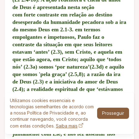
de Deus é apresentada nesta seção
com forte contraste em relação ao destino
desesperado da humanidade pecadora sob a ira
do mesmo Deus em 2.1-3. em termos
empolgantes e impetuosos, Paulo faz o
contraste da situação em que seus leitores
estavam ‘antes’ (2.3), sem Cristo, e aquela em
que estão agora, em Cristo; aquilo que ‘todos
nós’ (2.3a) somos ‘por natureza’(2.3d) e aquilo
que somos 'pela graça’ (2.5,8); a razão da ira
de Deus (2.3) e a iniciativa do amor de Deus
(2.4); a realidade espiritual de que ‘estávamos
mortos’ (2.1), mas que Deus ‘nos vivificou
Utilizamos cookies essenciais e
juntamente com Cristo’ (2.5); o fato
tecnologias semelhantes de acordo com
de estarmos irremediavelmente atolados na
a nossa Política de Privacidade e, ao
Prosseguir
lama do pecado, como escravos de Satanás
continuar navegando, você concorda
com estas condições.
Saiba mais
(2.2,3), mas que Deus ‘nos ressuscitou
juntamente com Ele, e nos fez assentar nos