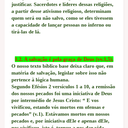
justificar. Sacerdotes e líderes dessas religiões,
a partir desse ativismo religioso, determinam
quem será ou não salvo, como se eles tivessem
a capacidade de lançar pessoas no inferno ou
tirá-las de lá.
1.2. A salvação é pela graça de Deus (vv.1,5).
O nosso texto bíblico base deixa claro que, em
matéria de salvação, legislar sobre isso não
pertence à lógica humana.
Segundo Efésios 2 versículos 1 a 10, a remissão
dos nossos pecados foi uma iniciativa de Deus
por intermédio de Jesus Cristo: “ E vos
vivificou, estando vós mortos em ofensas e
pecados” (v.1). Estávamos mortos em nossos
pecados e, por iniciativa dEle e apenas dEle,
nos vivificou, isto é, tornou a nos dar vida,