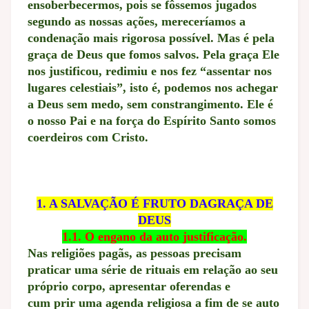
ensoberbecermos, pois se fôssemos jugados
segundo as nossas ações, mereceríamos a
condenação mais rigorosa possível. Mas é pela
graça de Deus que fomos salvos. Pela graça Ele
nos justificou, redimiu e nos fez “assentar nos
lugares celestiais”, isto é, podemos nos achegar
a Deus sem medo, sem constrangimento. Ele é
o nosso Pai e na força do Espírito Santo somos
coerdeiros com Cristo.
1. A SALVAÇÃO É FRUTO DA
GRAÇA DE
DEUS
1.1. O engano da auto justificação.
Nas religiões pagãs, as pessoas precisam
praticar uma série de rituais em relação ao seu
próprio corpo, apresentar oferendas e
cum prir uma agenda religiosa a fim de se auto