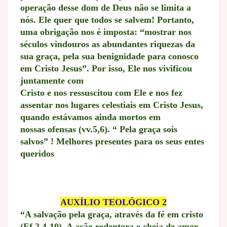
operação desse dom de Deus não se limita a
nós. Ele quer que todos se salvem! Portanto,
uma obrigação nos é imposta: “mostrar nos
séculos vindouros as abundantes riquezas da
sua graça, pela sua benignidade para conosco
em Cristo Jesus”. Por isso, Ele nos vivificou
juntamente com
Cristo e nos ressuscitou com Ele e nos fez
assentar nos lugares celestiais em Cristo Jesus,
quando estávamos ainda mortos em
nossas ofensas (vv.5,6). “ Pela graça sois
salvos” ! Melhores presentes para os seus entes
queridos
AUXÍLIO TEOLÓGICO 2
“A salvação pela graça, através da fé em cristo
(Ef 2.4-10). A ação redentora e cheia de amor