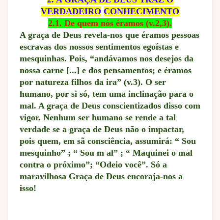
VERDADEIRO
CONHECIMENTO
2.1. De quem nós éramos (v.2,3).
A graça de Deus revela-nos que éramos pessoas
escravas dos nossos sentimentos egoístas e
mesquinhas. Pois, “andávamos nos desejos da
nossa carne [...] e dos pensamentos; e éramos
por natureza filhos da ira” (v.3). O ser
humano, por si só, tem uma inclinação para o
mal. A graça de Deus conscientizados disso com
vigor. Nenhum ser humano se rende a tal
verdade se a graça de Deus não o impactar,
pois quem, em sã consciência, assumirá: “ Sou
mesquinho” ; “ Sou m al” ; “ Maquinei o mal
contra o próximo”; “Odeio você”. Só a
maravilhosa Graça de Deus encoraja-nos a
isso!