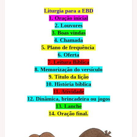
Liturgia para a EBD
1. Oração inicial
2. Louvores
3. Boas vindas
4. Chamada
5. Plano de frequência
6. Oferta
7. Leitura Bíblica
8. Memorização do versículo
9. Titulo da lição
10. História bíblica
11. Atividade
12. Dinâmica, brincadeira ou jogos
13. Lanche
14. Oração final.