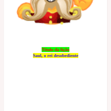
Titulo da lição
Saul, o rei desobediente