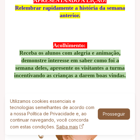
APRESENTANDO A LIÇÃO:
Relembrar rapidamente a história da semana
anterior.
Acolhimento:
Receba os alunos com alegria e animação,
demonstre interesse em saber como foi a
semana deles, apresente os visitantes a turma
incentivando as crianças a darem boas vindas.
Utilizamos cookies essenciais e
tecnologias semelhantes de acordo com
a nossa Política de Privacidade e, ao
Prosseguir
continuar navegando, você concorda
com estas condições.
Saiba mais