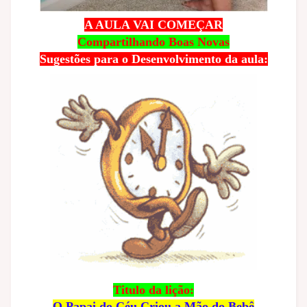
A AULA VAI COMEÇAR
Compartilhando Boas Novas
Sugestões para o Desenvolvimento da aula:
Titulo da lição:
O Papai do Céu Criou a Mão do Bebê