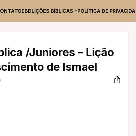
CONTATO
EBD
LIÇÕES BÍBLICAS
POLÍTICA DE PRIVACID
blica /Juniores – Lição
scimento de Ismael
6