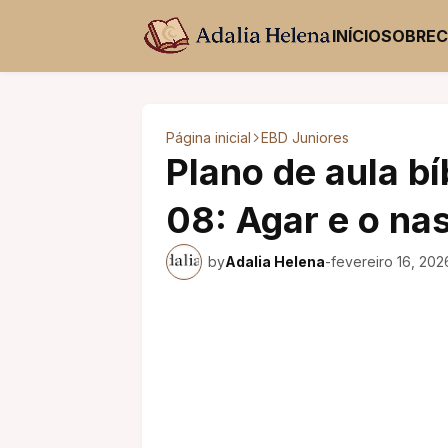
INÍCIO
SOBRE
Página inicial
EBD Juniores
Plano de aula bí
08: Agar e o na
by
Adalia Helena
-
fevereiro 16, 202