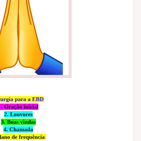
turgia para a EBD
1. Oração inicial
2. Louvores
3. Boas vindas
4. Chamada
Plano de frequência