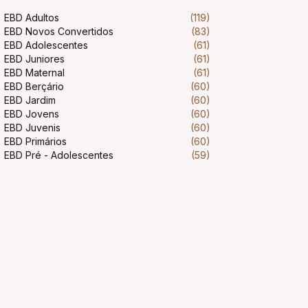
EBD Adultos
(119)
EBD Novos Convertidos
(83)
EBD Adolescentes
(61)
EBD Juniores
(61)
EBD Maternal
(61)
EBD Berçário
(60)
EBD Jardim
(60)
EBD Jovens
(60)
EBD Juvenis
(60)
EBD Primários
(60)
EBD Pré - Adolescentes
(59)