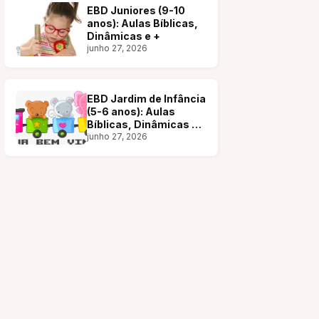
EBD Juniores (9-10
anos): Aulas Bíblicas,
Dinâmicas e +
junho 27, 2026
EBD Jardim de Infância
(5-6 anos): Aulas
Bíblicas, Dinâmicas e
+
junho 27, 2026