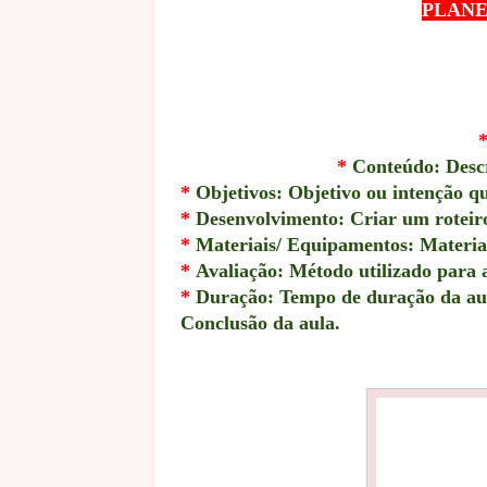
PLANE
*
Conteúdo: Descr
*
Objetivos: Objetivo ou intenção qu
*
Desenvolvimento: Criar um roteiro 
*
Materiais/ Equipamentos: Materiais
*
Avaliação: Método utilizado para 
*
Duração: Tempo de duração da au
Conclusão da aula.