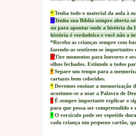
*
Tenha todo o material da aula à m
*
Tenha sua Bíblia sempre aberta so
ou para apontar onde a história da li
história é verdadeira e você não a i
*
Receba as crianças semp
re com bas
fazendo-as sentirem-se importantes e
*
Tire momentos para louvores e ora
olhos fechados. Estimule a todos pa
*
Separe um tempo para a memorizaçã
cartazes bem coloridos.
*
Devemos ensinar a memorização de 
acostume-se a usar a Palavra de Deu
*
É sempre importante explicar o sig
para que possa ser compreendido e
*
O versículo pode ser repetido dura
cada criança um pequeno cartão, que