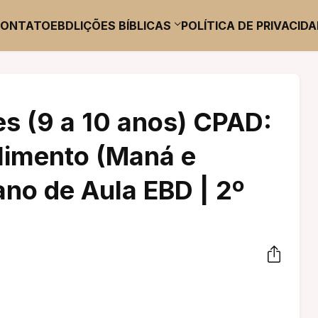
CONTATO
EBD
LIÇÕES BÍBLICAS
POLÍTICA DE PRIVACID
es (9 a 10 anos) CPAD:
limento (Maná e
ano de Aula EBD | 2º