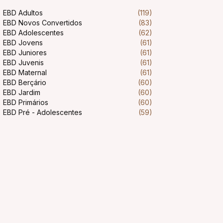
EBD Adultos
(119)
EBD Novos Convertidos
(83)
EBD Adolescentes
(62)
EBD Jovens
(61)
EBD Juniores
(61)
EBD Juvenis
(61)
EBD Maternal
(61)
EBD Berçário
(60)
EBD Jardim
(60)
EBD Primários
(60)
EBD Pré - Adolescentes
(59)