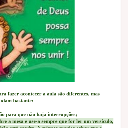
ra fazer acontecer a aula são diferentes, mas
judam bastante:
ão para que não haja interrupções;
bre a mesa e use-a sempre que for ler um versículo,
ção está escrita. A criança precisa saber que a