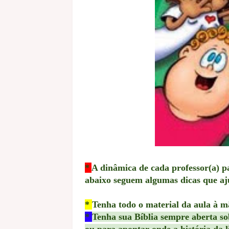
*
A dinâmica de cada professor(a) pa
abaixo seguem algumas dicas que a
*
Tenha todo o material da aula à m
*
Tenha sua Bíblia sempre aberta so
ou para apontar onde a história da li