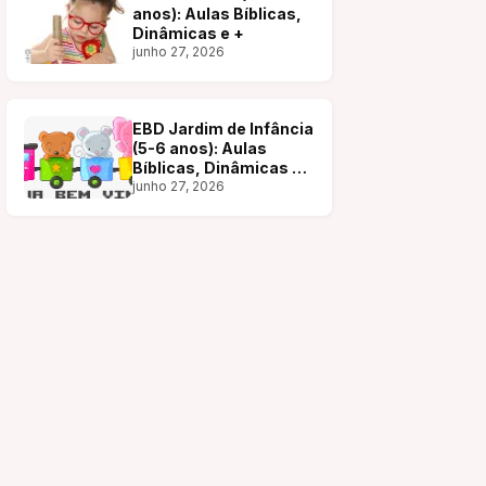
anos): Aulas Bíblicas,
Dinâmicas e +
junho 27, 2026
EBD Jardim de Infância
(5-6 anos): Aulas
Bíblicas, Dinâmicas e
+
junho 27, 2026