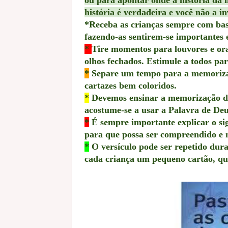
história é verdadeira e você não a i
*
Receba as crianças semp
re com bas
fazendo-as sentirem-se importantes e
*
Tire momentos para louvores e ora
olhos fechados. Estimule a todos pa
*
Separe um tempo para a memorizaçã
cartazes bem coloridos.
*
Devemos ensinar a memorização de 
acostume-se a usar a Palavra de Deu
*
É sempre importante explicar o sig
para que possa ser compreendido e
*
O versículo pode ser repetido dura
cada criança um pequeno cartão, que