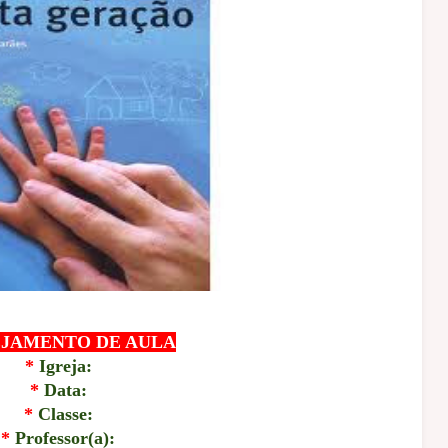
JAMENTO DE AULA
*
Igreja:
*
Data:
*
Classe:
*
Professor(a):