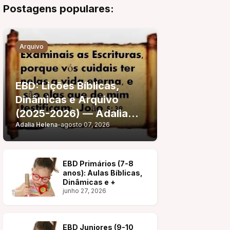
Postagens populares:
Arquivo
EBD: Lições Bíblicas,
Dinâmicas e Arquivo
(2025-2026) — Adalia
Adalia Helena
-
agosto 07, 2026
Helena
EBD Primários (7-8
anos): Aulas Bíblicas,
Dinâmicas e +
junho 27, 2026
EBD Juniores (9-10