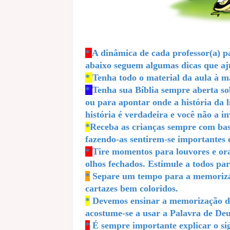
*
A dinâmica de cada professor(a) pa
abaixo seguem algumas dicas que a
*
Tenha todo o material da aula à m
*
Tenha sua Bíblia sempre aberta so
ou para apontar onde a história da li
história é verdadeira e você não a i
*
Receba as crianças sempre com bas
fazendo-as sentirem-se importantes e
*
Tire momentos para louvores e ora
olhos fechados. Estimule a todos pa
*
Separe um tempo para a memorizaçã
cartazes bem coloridos.
*
Devemos ensinar a memorização de 
acostume-se a usar a Palavra de Deu
*
É sempre importante explicar o sig