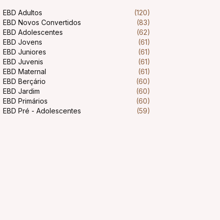
EBD Adultos
(120)
EBD Novos Convertidos
(83)
EBD Adolescentes
(62)
EBD Jovens
(61)
EBD Juniores
(61)
EBD Juvenis
(61)
EBD Maternal
(61)
EBD Berçário
(60)
EBD Jardim
(60)
EBD Primários
(60)
EBD Pré - Adolescentes
(59)