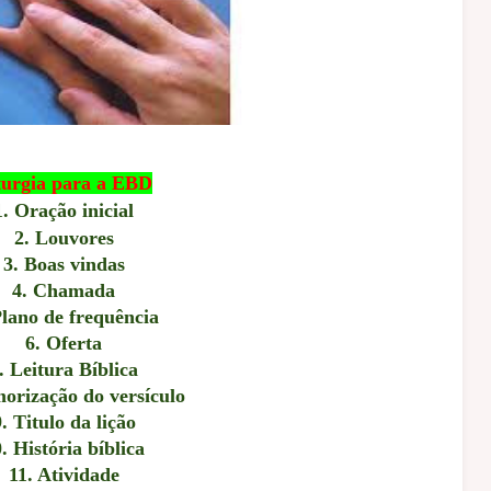
turgia para a EBD
1. Oração inicial
2. Louvores
3. Boas vindas
4. Chamada
Plano de frequência
6. Oferta
. Leitura Bíblica
orização do versículo
. Titulo da lição
. História bíblica
11. Atividade