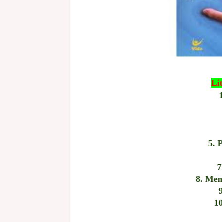
Li
5. 
7
8. Mem
9
10