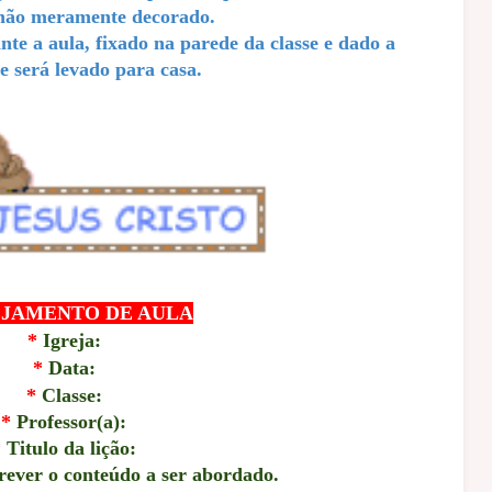
 não meramente decorado.
nte a aula, fixado na parede da classe e dado a
 será levado para casa.
JAMENTO DE AULA
*
Igreja:
*
Data:
*
Classe:
*
Professor(a):
*
Titulo da lição:
ever o conteúdo a ser abordado.