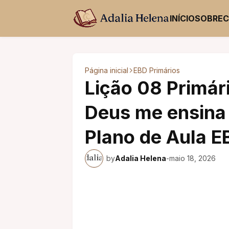
INÍCIO
SOBRE
Página inicial
EBD Primários
Lição 08 Primár
Deus me ensina s
Plano de Aula E
by
Adalia Helena
-
maio 18, 2026