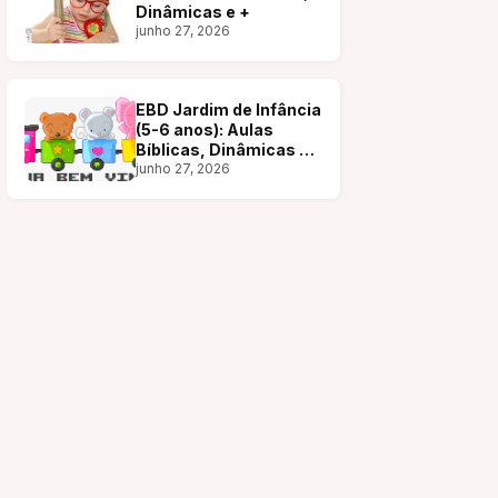
Dinâmicas e +
junho 27, 2026
EBD Jardim de Infância
(5-6 anos): Aulas
Bíblicas, Dinâmicas e
+
junho 27, 2026