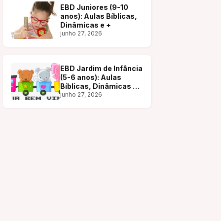
EBD Juniores (9-10
anos): Aulas Bíblicas,
Dinâmicas e +
junho 27, 2026
EBD Jardim de Infância
(5-6 anos): Aulas
Bíblicas, Dinâmicas e
+
junho 27, 2026