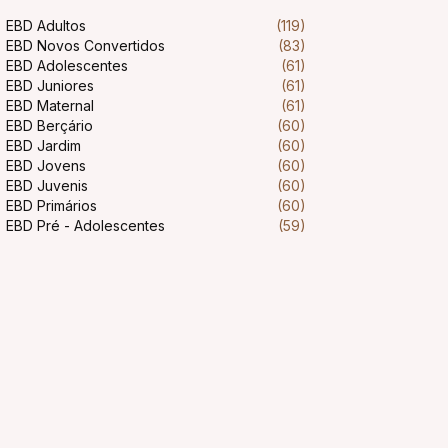
EBD Adultos
(119)
EBD Novos Convertidos
(83)
EBD Adolescentes
(61)
EBD Juniores
(61)
EBD Maternal
(61)
EBD Berçário
(60)
EBD Jardim
(60)
EBD Jovens
(60)
EBD Juvenis
(60)
EBD Primários
(60)
EBD Pré - Adolescentes
(59)