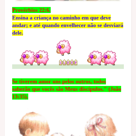
Provérbios 22:6.
Ensina a criança no caminho em que deve
andar; e até quando envelhecer não se desviará
dele.
Se tiverem amor uns pelos outros, todos
saberão que vocês são Meus discípulos." (João
13:35).