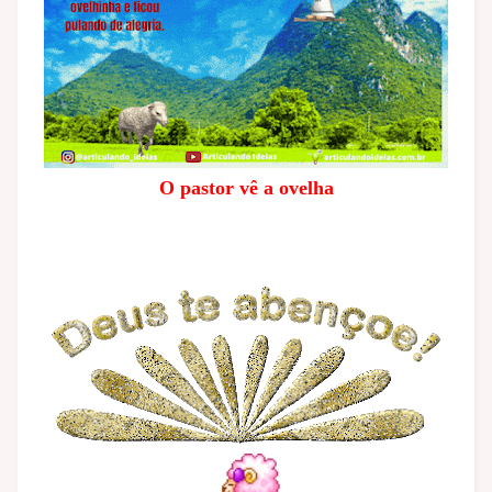
O pastor vê a ovelha