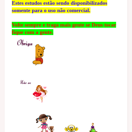
Estes estudos estão sendo disponibilizados
somente para o uso não comercial.
Volte sempre e traga mais gente se Deus tocar
fique com a gente.